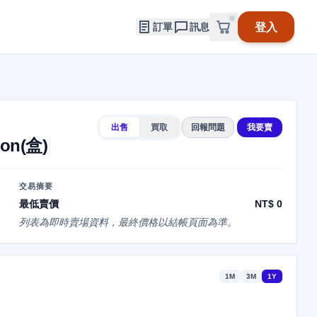
登入
訂單
訊息
出售
買取
回報問題
我要賣
ion(盒)
交易摘要
最低賣價
NT$ 0
列表為即時賣場資料，最終價格以結帳頁面為準。
1M
3M
1Y