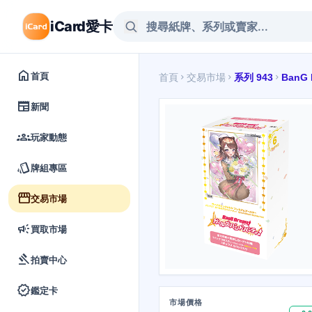
iCard愛卡
home
首頁
首頁
交易市場
系列 943
BanG 
chevron_right
chevron_right
chevron_right
newspaper
新聞
groups
玩家動態
style
牌組專區
storefront
交易市場
campaign
買取市場
gavel
拍賣中心
verified
鑑定卡
市場價格