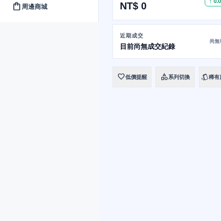
↑ 0.
NT$ 0
shopping_bag
周邊商城
近期成交
尚無
目前尚無成交紀錄
favorite
category
style
低價提醒
系列切換
稀有