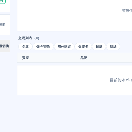
0%
暫無
時間
交易列表
(0)
度切換
免運
傷卡/特殊
海外購買
銀聯卡
日紙
韓紙
賣家
品況
目前沒有符