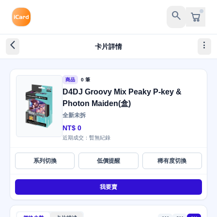
search
arrow_back_ios_new
more_vert
卡片詳情
商品
0 筆
D4DJ Groovy Mix Peaky P-key &
Photon Maiden(盒)
全新未拆
NT$ 0
近期成交：暫無紀錄
系列切換
低價提醒
稀有度切換
我要賣