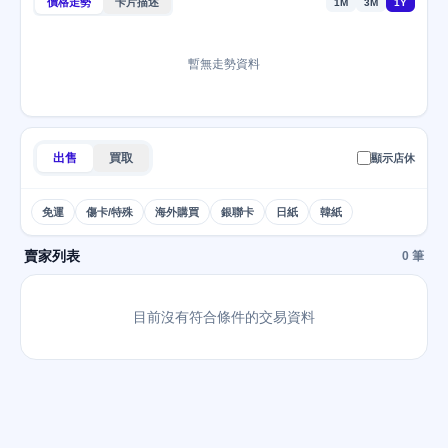
價格走勢
卡片描述
1M
3M
1Y
暫無走勢資料
出售
買取
顯示店休
免運
傷卡/特殊
海外購買
銀聯卡
日紙
韓紙
賣家列表
0 筆
目前沒有符合條件的交易資料