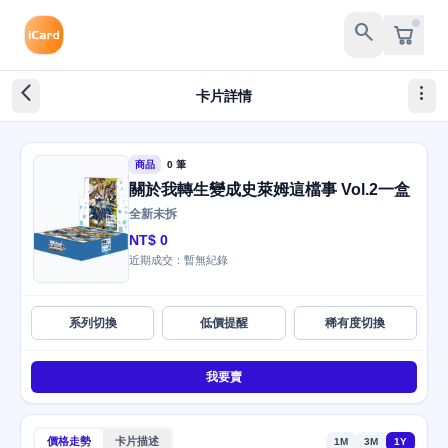
search
arrow_back_ios_new
more_vert
卡片詳情
商品
0 筆
關於我轉生變成史萊姆這檔事 Vol.2一盒
全新未拆
NT$ 0
近期成交：暫無紀錄
系列切換
低價提醒
稀有度切換
我要賣
價格走勢
卡片描述
1M
3M
1Y