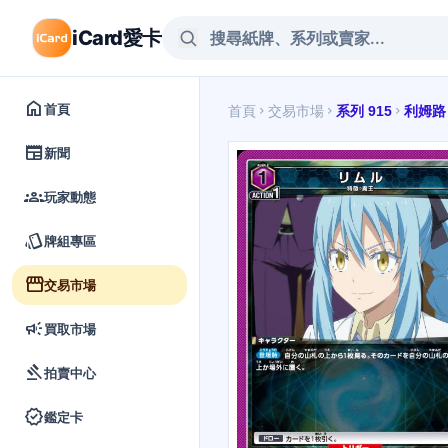
iCard愛卡
home
首頁
首頁
交易市場
系列 915
利姆路
chevron_right
chevron_right
chevron_right
newspaper
新聞
groups
玩家動態
style
牌組專區
storefront
交易市場
campaign
買取市場
gavel
拍賣中心
verified
鑑定卡