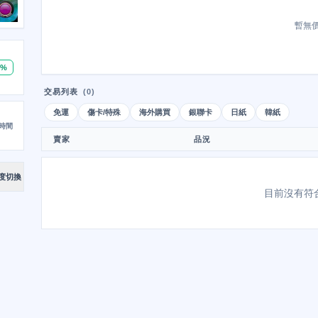
暫無
0%
交易列表
(0)
免運
傷卡/特殊
海外購買
銀聯卡
日紙
韓紙
時間
賣家
品況
度切換
目前沒有符