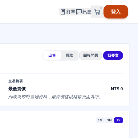
登入
訂單
訊息
出售
買取
回報問題
我要賣
交易摘要
最低賣價
NT$ 0
列表為即時賣場資料，最終價格以結帳頁面為準。
1M
3M
1Y