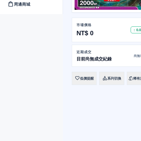
shopping_bag
周邊商城
市場價格
↑ 0.
NT$ 0
近期成交
尚無
目前尚無成交紀錄
favorite
category
style
低價提醒
系列切換
稀有