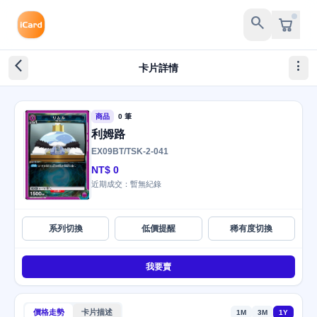
search
arrow_back_ios_new
more_vert
卡片詳情
商品
0 筆
利姆路
EX09BT/TSK-2-041
NT$ 0
近期成交：暫無紀錄
系列切換
低價提醒
稀有度切換
我要賣
價格走勢
卡片描述
1M
3M
1Y