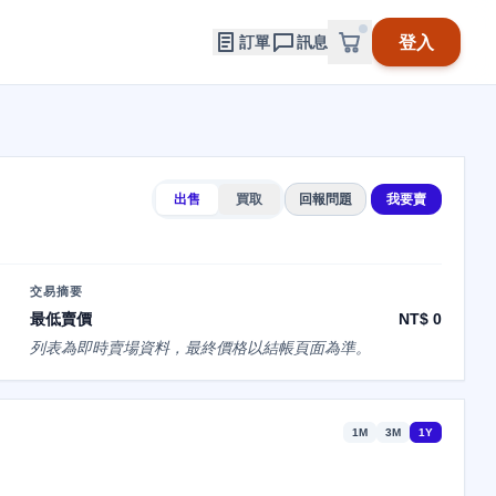
登入
訂單
訊息
出售
買取
回報問題
我要賣
交易摘要
最低賣價
NT$ 0
列表為即時賣場資料，最終價格以結帳頁面為準。
1M
3M
1Y