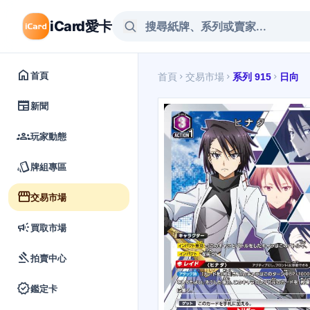
iCard愛卡
home
首頁
首頁
交易市場
系列 915
日向
chevron_right
chevron_right
chevron_right
newspaper
新聞
groups
玩家動態
style
牌組專區
storefront
交易市場
campaign
買取市場
gavel
拍賣中心
verified
鑑定卡