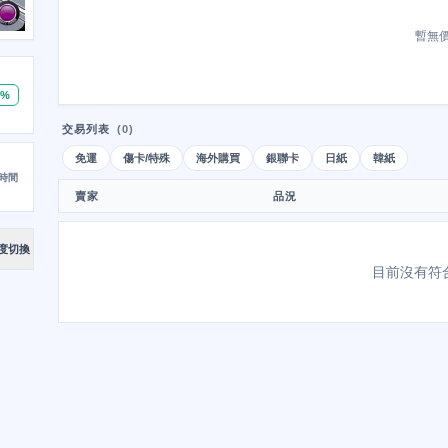
暫無
0%
交易列表
(0)
免運
傷卡/特殊
海外購買
銀聯卡
日紙
韓紙
時間
賣家
品況
度切換
目前沒有符