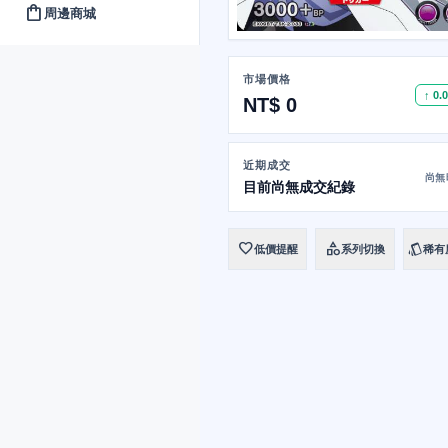
shopping_bag
周邊商城
市場價格
↑ 0.
NT$ 0
近期成交
尚無
目前尚無成交紀錄
favorite
category
style
低價提醒
系列切換
稀有