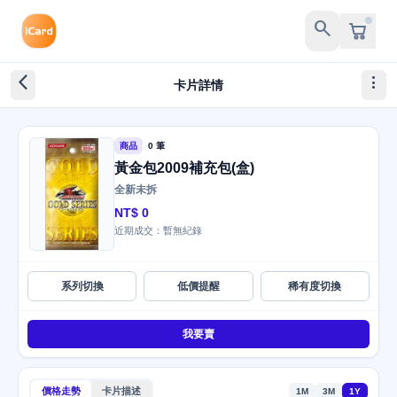
search
arrow_back_ios_new
more_vert
卡片詳情
商品
0 筆
黃金包2009補充包(盒)
全新未拆
NT$ 0
近期成交：暫無紀錄
系列切換
低價提醒
稀有度切換
我要賣
價格走勢
卡片描述
1M
3M
1Y