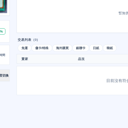
暫無
0%
交易列表
(0)
免運
傷卡/特殊
海外購買
銀聯卡
日紙
韓紙
時間
賣家
品況
度切換
目前沒有符