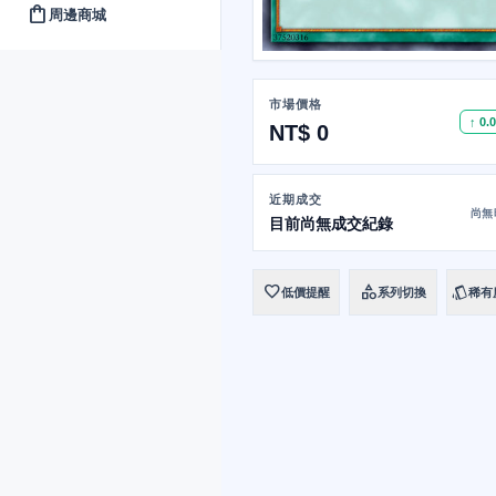
shopping_bag
周邊商城
市場價格
↑ 0.
NT$ 0
近期成交
尚無
目前尚無成交紀錄
favorite
category
style
低價提醒
系列切換
稀有