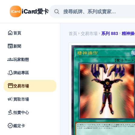
iCard愛卡
home
首頁
首頁
交易市場
系列 883
精神操
chevron_right
chevron_right
chevron_right
newspaper
新聞
groups
玩家動態
style
牌組專區
storefront
交易市場
campaign
買取市場
gavel
拍賣中心
verified
鑑定卡