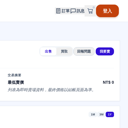
登入
訂單
訊息
出售
買取
回報問題
我要賣
交易摘要
最低賣價
NT$ 0
列表為即時賣場資料，最終價格以結帳頁面為準。
1M
3M
1Y