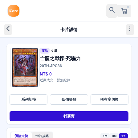
search
arrow_back_ios_new
more_vert
卡片詳情
商品
0 筆
亡龍之戰慄-死驅力
20TH-JPC86
NT$ 0
近期成交：暫無紀錄
系列切換
低價提醒
稀有度切換
我要賣
價格走勢
卡片描述
1M
3M
1Y