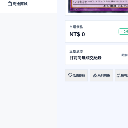
shopping_bag
周邊商城
市場價格
↑ 0.
NT$ 0
近期成交
尚無
目前尚無成交紀錄
favorite
category
style
低價提醒
系列切換
稀有