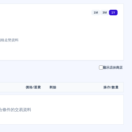
1M
3M
1Y
價格走勢資料
顯示店休商店
價格/運費
剩餘
操作/數量
合條件的交易資料