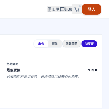
登入
訂單
訊息
出售
買取
回報問題
我要賣
交易摘要
最低賣價
NT$ 0
列表為即時賣場資料，最終價格以結帳頁面為準。