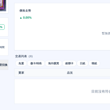
價格走勢
▲ 0.00%
0%
暫無
時間
交易列表
(0)
免運
傷卡/特殊
海外購買
銀聯卡
日紙
韓紙
度切換
賣家
品況
目前沒有符