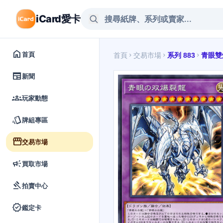
iCard愛卡
home
首頁
首頁
交易市場
系列 883
青眼雙
chevron_right
chevron_right
chevron_right
newspaper
新聞
groups
玩家動態
style
牌組專區
storefront
交易市場
campaign
買取市場
gavel
拍賣中心
verified
鑑定卡