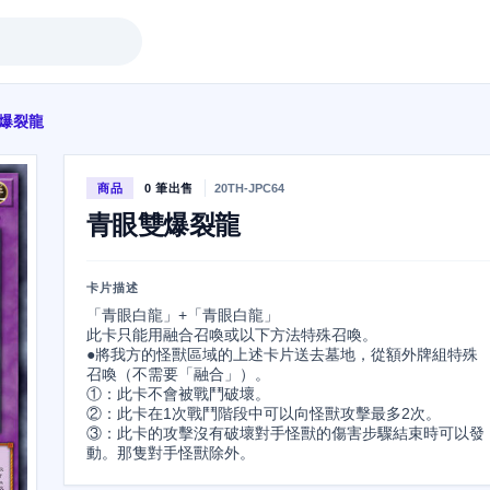
爆裂龍
商品
0 筆出售
20TH-JPC64
青眼雙爆裂龍
卡片描述
「青眼白龍」+「青眼白龍」

此卡只能用融合召喚或以下方法特殊召喚。

●將我方的怪獸區域的上述卡片送去墓地，從額外牌組特殊
召喚（不需要「融合」）。

①：此卡不會被戰鬥破壞。

②：此卡在1次戰鬥階段中可以向怪獸攻擊最多2次。

③：此卡的攻擊沒有破壞對手怪獸的傷害步驟結束時可以發
動。那隻對手怪獸除外。