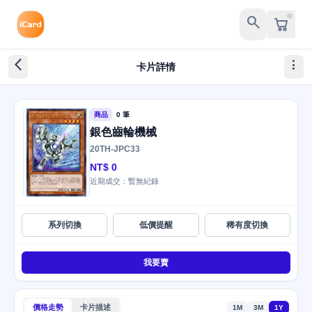
search
arrow_back_ios_new
more_vert
卡片詳情
商品
0 筆
銀色齒輪機械
20TH-JPC33
NT$ 0
近期成交：暫無紀錄
系列切換
低價提醒
稀有度切換
我要賣
價格走勢
卡片描述
1M
3M
1Y