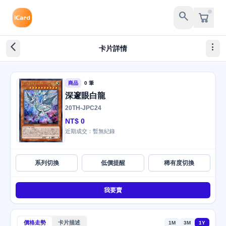
search
arrow_back_ios_new
more_vert
卡片詳情
商品
0 筆
深邃眼白龍
20TH-JPC24
NT$ 0
近期成交：暫無紀錄
系列切換
低價提醒
稀有度切換
我要賣
價格走勢
卡片描述
1M
3M
1Y