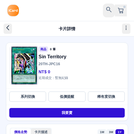
search
arrow_back_ios_new
more_vert
卡片詳情
商品
0 筆
Sin Territory
20TH-JPC16
NT$ 0
近期成交：暫無紀錄
系列切換
低價提醒
稀有度切換
我要賣
價格走勢
卡片描述
1M
3M
1Y