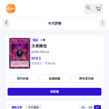
search
arrow_back_ios_new
more_vert
卡片詳情
商品
0 筆
方界降世
20TH-JPC14
NT$ 0
近期成交：暫無紀錄
系列切換
低價提醒
稀有度切換
我要賣
價格走勢
卡片描述
1M
3M
1Y