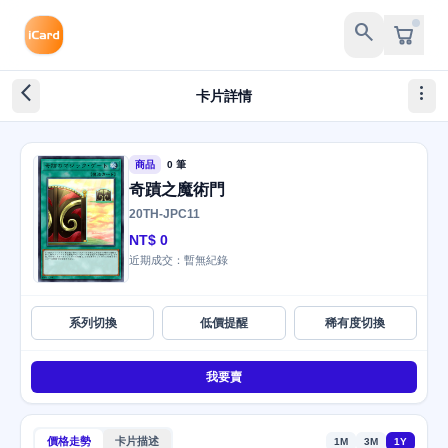
search
arrow_back_ios_new
more_vert
卡片詳情
商品
0 筆
奇蹟之魔術門
20TH-JPC11
NT$ 0
近期成交：暫無紀錄
系列切換
低價提醒
稀有度切換
我要賣
價格走勢
卡片描述
1M
3M
1Y