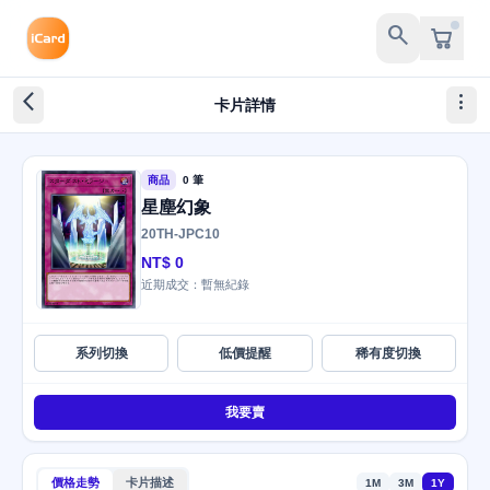
search
arrow_back_ios_new
more_vert
卡片詳情
商品
0 筆
星塵幻象
20TH-JPC10
NT$ 0
近期成交：暫無紀錄
系列切換
低價提醒
稀有度切換
我要賣
價格走勢
卡片描述
1M
3M
1Y