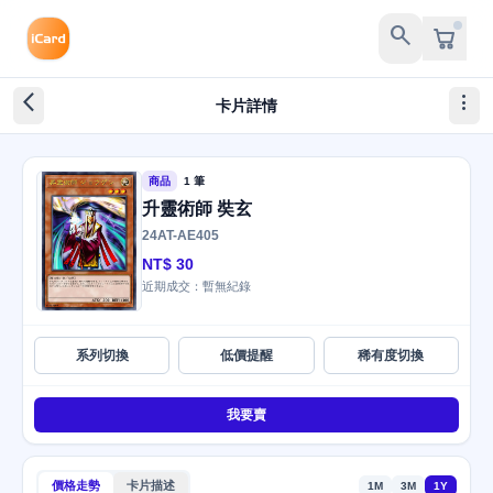
search
arrow_back_ios_new
more_vert
卡片詳情
商品
1 筆
升靈術師 奘玄
24AT-AE405
NT$ 30
近期成交：暫無紀錄
系列切換
低價提醒
稀有度切換
我要賣
價格走勢
卡片描述
1M
3M
1Y