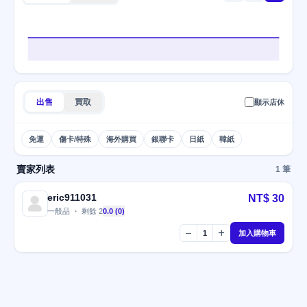
出售
買取
顯示店休
免運
傷卡/特殊
海外購買
銀聯卡
日紙
韓紙
賣家列表
1 筆
eric911031
NT$ 30
一般品 ・ 剩餘 2
0.0 (0)
remove
add
1
加入購物車