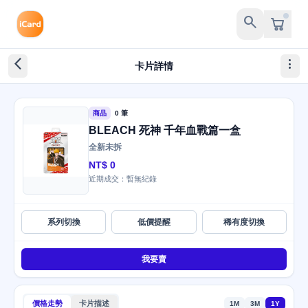
search
arrow_back_ios_new
more_vert
卡片詳情
商品
0 筆
BLEACH 死神 千年血戰篇一盒
全新未拆
NT$ 0
近期成交：暫無紀錄
系列切換
低價提醒
稀有度切換
我要賣
價格走勢
卡片描述
1M
3M
1Y