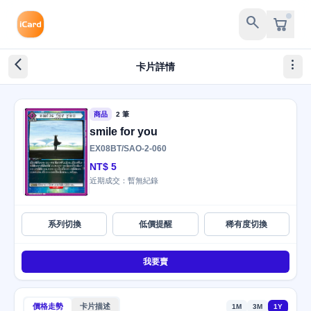
search
arrow_back_ios_new
more_vert
卡片詳情
商品
2 筆
smile for you
EX08BT/SAO-2-060
NT$ 5
近期成交：暫無紀錄
系列切換
低價提醒
稀有度切換
我要賣
價格走勢
卡片描述
1M
3M
1Y