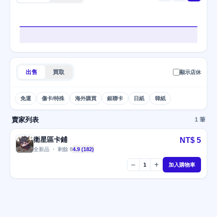
出售
買取
顯示店休
免運
傷卡/特殊
海外購買
銀聯卡
日紙
韓紙
賣家列表
1 筆
衛星區卡鋪
NT$ 5
全新品 ・ 剩餘 8
4.9 (182)
remove
add
1
加入購物車