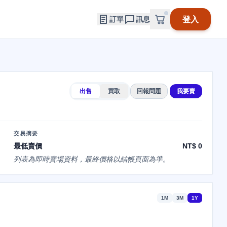
登入
訂單
訊息
出售
買取
回報問題
我要賣
交易摘要
最低賣價
NT$ 0
列表為即時賣場資料，最終價格以結帳頁面為準。
1M
3M
1Y