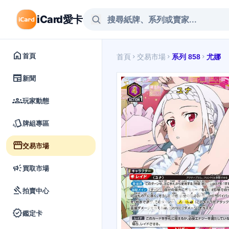
iCard愛卡
home
首頁
首頁
交易市場
系列 858
尤娜
chevron_right
chevron_right
chevron_right
newspaper
新聞
groups
玩家動態
style
牌組專區
storefront
交易市場
campaign
買取市場
gavel
拍賣中心
verified
鑑定卡