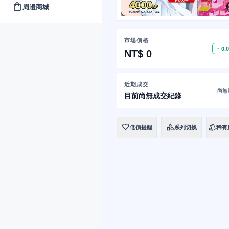
shopping_bag
周邊商城
市場價格
↑ 0.
NT$ 0
近期成交
尚無
目前尚無成交紀錄
favorite
category
style
低價提醒
系列切換
稀有