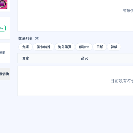
暫無
0%
交易列表
(0)
免運
傷卡/特殊
海外購買
銀聯卡
日紙
韓紙
時間
賣家
品況
度切換
目前沒有符