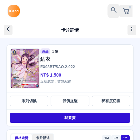
search
arrow_back_ios_new
more_vert
卡片詳情
商品
1 筆
結衣
EX08BT/SAO-2-022
NT$ 1,500
近期成交：暫無紀錄
系列切換
低價提醒
稀有度切換
我要賣
價格走勢
卡片描述
1M
3M
1Y