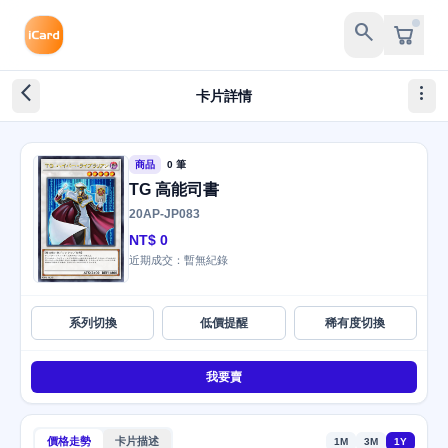
search
arrow_back_ios_new
more_vert
卡片詳情
商品
0 筆
TG 高能司書
20AP-JP083
NT$ 0
近期成交：暫無紀錄
系列切換
低價提醒
稀有度切換
我要賣
價格走勢
卡片描述
1M
3M
1Y