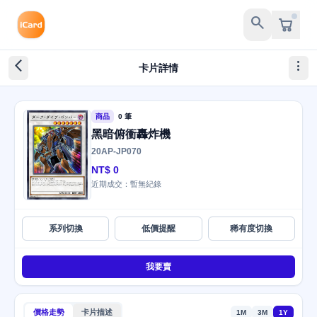
search
arrow_back_ios_new
more_vert
卡片詳情
商品
0 筆
黑暗俯衝轟炸機
20AP-JP070
NT$ 0
近期成交：暫無紀錄
系列切換
低價提醒
稀有度切換
我要賣
價格走勢
卡片描述
1M
3M
1Y