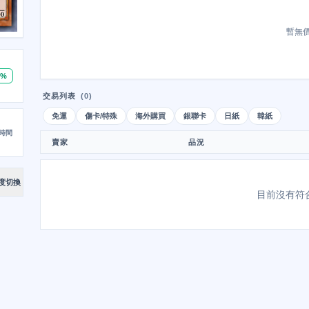
暫無
0%
交易列表
(0)
免運
傷卡/特殊
海外購買
銀聯卡
日紙
韓紙
時間
賣家
品況
度切換
目前沒有符