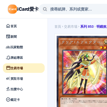
iCard愛卡
home
首頁
首頁
交易市場
系列 853
明鏡效
chevron_right
chevron_right
chevron_right
newspaper
新聞
groups
玩家動態
style
牌組專區
storefront
交易市場
campaign
買取市場
gavel
拍賣中心
verified
鑑定卡