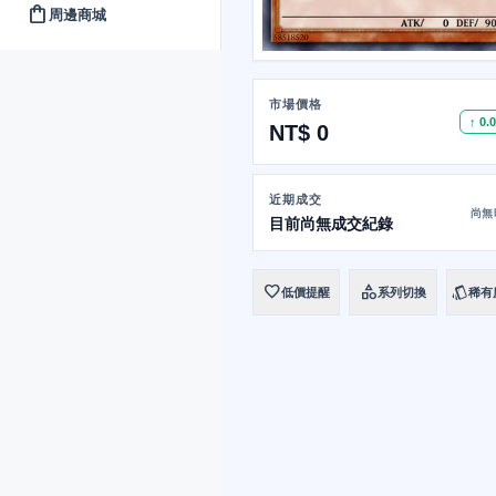
shopping_bag
周邊商城
市場價格
↑ 0.
NT$ 0
近期成交
尚無
目前尚無成交紀錄
favorite
category
style
低價提醒
系列切換
稀有