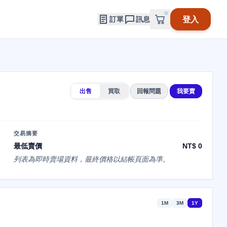
登入
訂單
訊息
出售
買取
回報問題
我要賣
交易摘要
最低賣價
NT$ 0
列表為即時賣場資料，最終價格以結帳頁面為準。
1M
3M
1Y