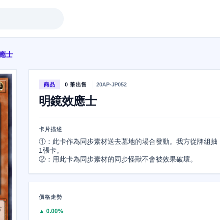
應士
商品
0 筆出售
20AP-JP052
明鏡效應士
卡片描述
①：此卡作為同步素材送去墓地的場合發動。我方從牌組抽
1張卡。

②：用此卡為同步素材的同步怪獸不會被效果破壞。
價格走勢
▲ 0.00%