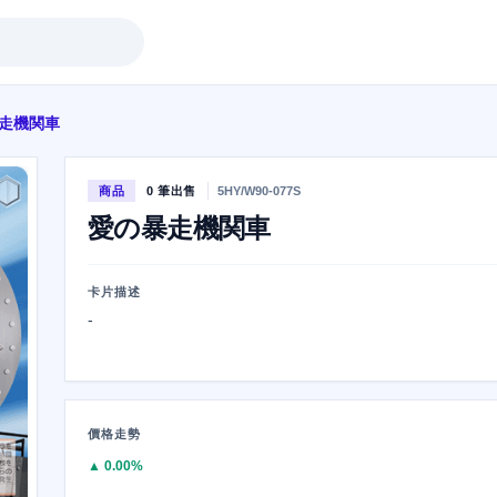
走機関車
商品
0 筆出售
5HY/W90-077S
愛の暴走機関車
卡片描述
-
價格走勢
▲ 0.00%