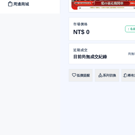
shopping_bag
周邊商城
市場價格
↑ 0.
NT$ 0
近期成交
尚無
目前尚無成交紀錄
favorite
category
style
低價提醒
系列切換
稀有