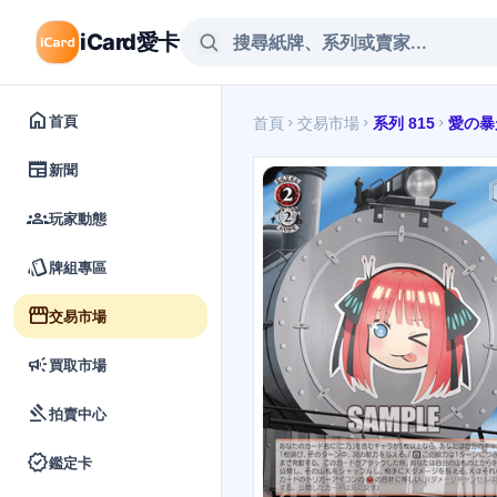
iCard愛卡
home
首頁
首頁
交易市場
系列 815
愛の暴
chevron_right
chevron_right
chevron_right
newspaper
新聞
groups
玩家動態
style
牌組專區
storefront
交易市場
campaign
買取市場
gavel
拍賣中心
verified
鑑定卡