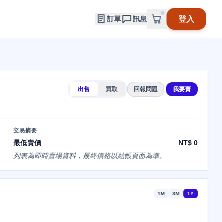
登入
訂單
訊息
出售
買取
回報問題
我要賣
交易摘要
最低賣價
NT$ 0
列表為即時賣場資料，最終價格以結帳頁面為準。
1M
3M
1Y