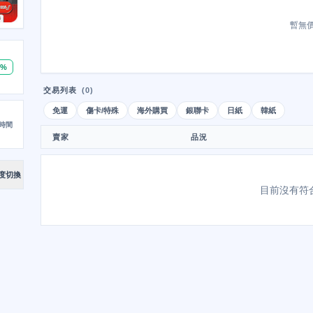
暫無
0%
交易列表
(0)
免運
傷卡/特殊
海外購買
銀聯卡
日紙
韓紙
時間
賣家
品況
度切換
目前沒有符