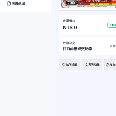
shopping_bag
周邊商城
市場價格
↑ 0.
NT$ 0
近期成交
尚無
目前尚無成交紀錄
favorite
category
style
低價提醒
系列切換
稀有