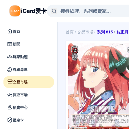
iCard愛卡
home
首頁
首頁
交易市場
系列 815
お正月
chevron_right
chevron_right
chevron_right
newspaper
新聞
groups
玩家動態
style
牌組專區
storefront
交易市場
campaign
買取市場
gavel
拍賣中心
verified
鑑定卡