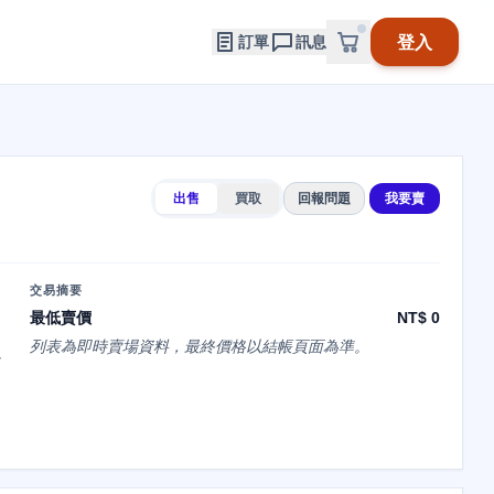
登入
訂單
訊息
出售
買取
回報問題
我要賣
交易摘要
最低賣價
NT$ 0
列表為即時賣場資料，最終價格以結帳頁面為準。
か