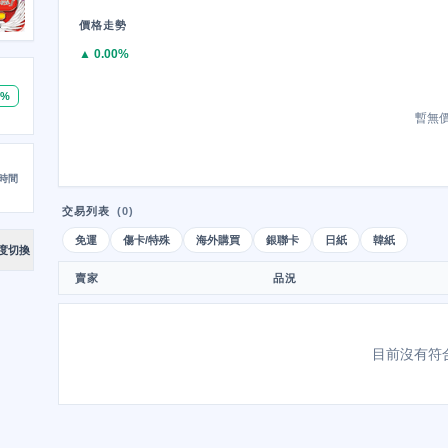
價格走勢
▲ 0.00%
0%
暫無
時間
交易列表
(0)
免運
傷卡/特殊
海外購買
銀聯卡
日紙
韓紙
度切換
賣家
品況
目前沒有符