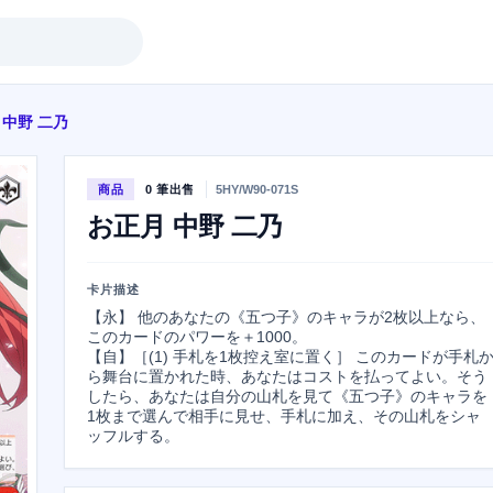
 中野 二乃
商品
0 筆出售
5HY/W90-071S
お正月 中野 二乃
卡片描述
【永】 他のあなたの《五つ子》のキャラが2枚以上なら、
このカードのパワーを＋1000。

【自】［(1) 手札を1枚控え室に置く］ このカードが手札
ら舞台に置かれた時、あなたはコストを払ってよい。そう
したら、あなたは自分の山札を見て《五つ子》のキャラを
1枚まで選んで相手に見せ、手札に加え、その山札をシャ
ッフルする。