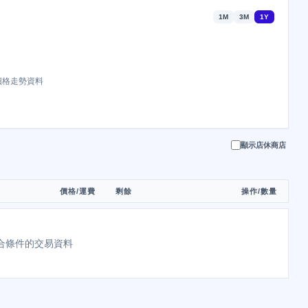
1M
3M
1Y
價格走勢資料
顯示店休商店
價格/運費
剩餘
操作/數量
合條件的交易資料