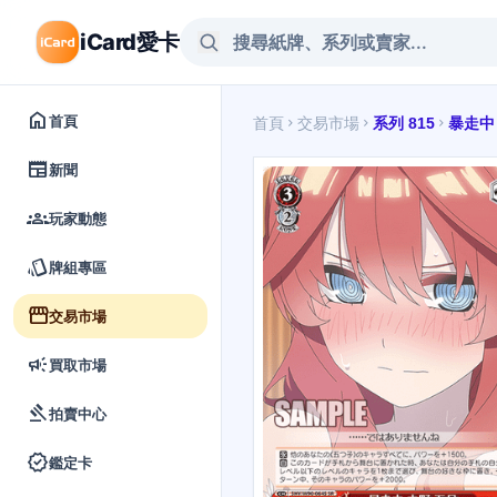
iCard愛卡
home
首頁
首頁
交易市場
系列 815
暴走中
chevron_right
chevron_right
chevron_right
newspaper
新聞
groups
玩家動態
style
牌組專區
storefront
交易市場
campaign
買取市場
gavel
拍賣中心
verified
鑑定卡