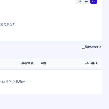
1M
3M
1Y
價格走勢資料
顯示店休商店
價格/運費
剩餘
操作/數量
合條件的交易資料