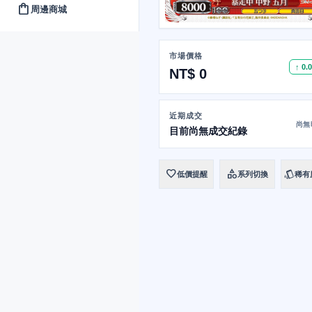
shopping_bag
周邊商城
市場價格
↑ 0.
NT$ 0
近期成交
尚無
目前尚無成交紀錄
favorite
category
style
低價提醒
系列切換
稀有