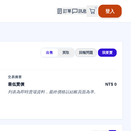
登入
訂單
訊息
出售
買取
回報問題
我要賣
交易摘要
最低賣價
NT$ 0
列表為即時賣場資料，最終價格以結帳頁面為準。
は