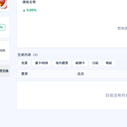
價格走勢
▲ 0.00%
0%
暫無
時間
交易列表
(0)
免運
傷卡/特殊
海外購買
銀聯卡
日紙
韓紙
度切換
賣家
品況
目前沒有符