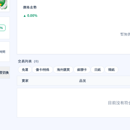
價格走勢
▲ 0.00%
0%
暫無
時間
交易列表
(0)
免運
傷卡/特殊
海外購買
銀聯卡
日紙
韓紙
度切換
賣家
品況
目前沒有符