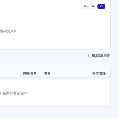
1M
3M
1Y
價格走勢資料
顯示店休商店
價格/運費
剩餘
操作/數量
合條件的交易資料