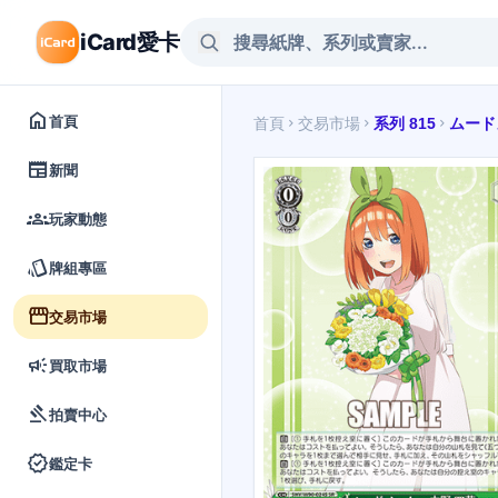
iCard愛卡
home
首頁
首頁
交易市場
系列 815
ムード
chevron_right
chevron_right
chevron_right
newspaper
新聞
groups
玩家動態
style
牌組專區
storefront
交易市場
campaign
買取市場
gavel
拍賣中心
verified
鑑定卡