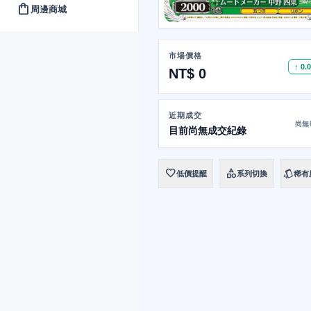
shopping_bag
周邊商城
市場價格
↑ 0.
NT$ 0
近期成交
尚無
目前尚無成交紀錄
favorite
category
style
低價提醒
系列切換
稀有