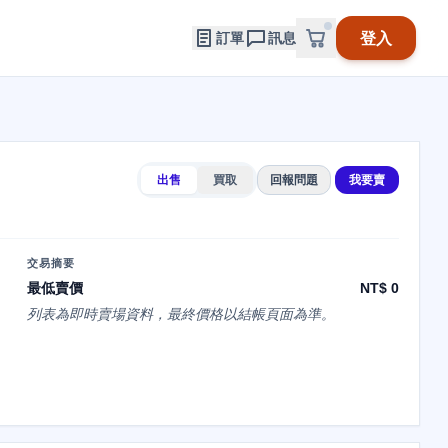
登入
訂單
訊息
出售
買取
回報問題
我要賣
交易摘要
最低賣價
NT$ 0
列表為即時賣場資料，最終價格以結帳頁面為準。