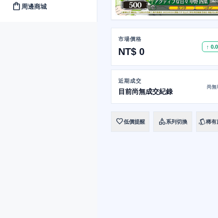
shopping_bag
周邊商城
市場價格
↑ 0.
NT$ 0
近期成交
尚無
目前尚無成交紀錄
favorite
category
style
低價提醒
系列切換
稀有