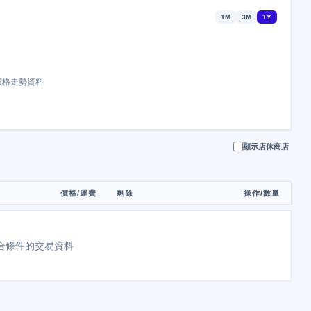
1M
3M
1Y
價格走勢資料
顯示店休商店
價格/運費
剩餘
操作/數量
合條件的交易資料