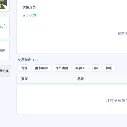
價格走勢
▲ 0.00%
0%
暫無
時間
交易列表
(0)
免運
傷卡/特殊
海外購買
銀聯卡
日紙
韓紙
度切換
賣家
品況
目前沒有符