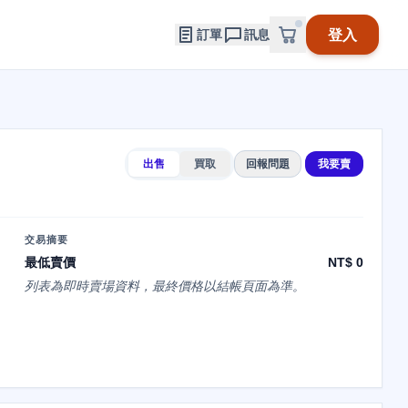
登入
訂單
訊息
出售
買取
回報問題
我要賣
交易摘要
最低賣價
NT$ 0
列表為即時賣場資料，最終價格以結帳頁面為準。