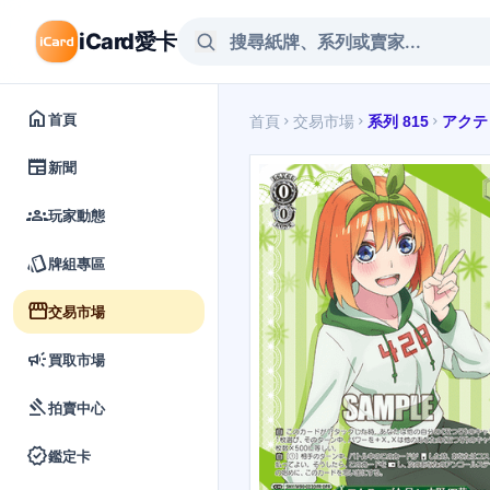
iCard愛卡
home
首頁
首頁
交易市場
系列 815
アクテ
chevron_right
chevron_right
chevron_right
newspaper
新聞
groups
玩家動態
style
牌組專區
storefront
交易市場
campaign
買取市場
gavel
拍賣中心
verified
鑑定卡