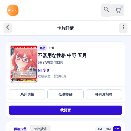
search
arrow_back_ios_new
more_vert
卡片詳情
商品
0 筆
不器用な性格 中野 五月
5HY/W83-T82R
NT$ 0
近期成交：暫無紀錄
系列切換
低價提醒
稀有度切換
我要賣
價格走勢
卡片描述
1M
3M
1Y