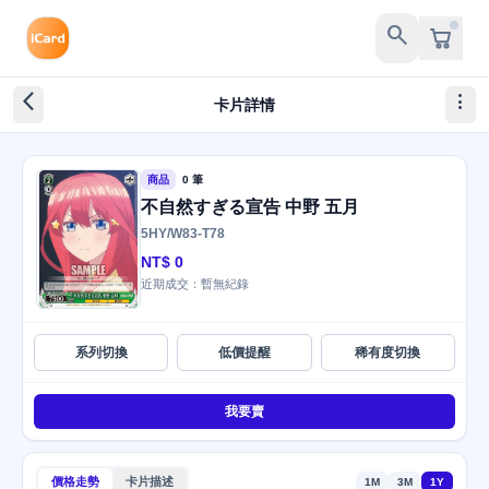
search
arrow_back_ios_new
more_vert
卡片詳情
商品
0 筆
不自然すぎる宣告 中野 五月
5HY/W83-T78
NT$ 0
近期成交：暫無紀錄
系列切換
低價提醒
稀有度切換
我要賣
價格走勢
卡片描述
1M
3M
1Y