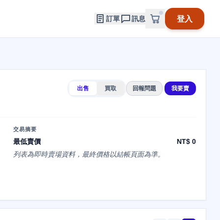
登入
訂單
訊息
出售
買取
回報問題
我要賣
交易摘要
最低賣價
NT$ 0
列表為即時賣場資料，最終價格以結帳頁面為準。
カ