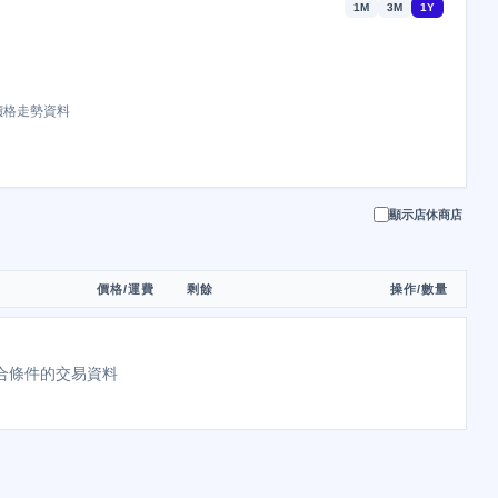
1M
3M
1Y
價格走勢資料
顯示店休商店
價格/運費
剩餘
操作/數量
合條件的交易資料