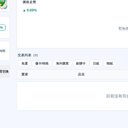
價格走勢
▲ 0.00%
0%
暫無
時間
交易列表
(0)
免運
傷卡/特殊
海外購買
銀聯卡
日紙
韓紙
度切換
賣家
品況
目前沒有符