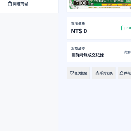
shopping_bag
周邊商城
市場價格
↑ 0.
NT$ 0
近期成交
尚無
目前尚無成交紀錄
favorite
category
style
低價提醒
系列切換
稀有