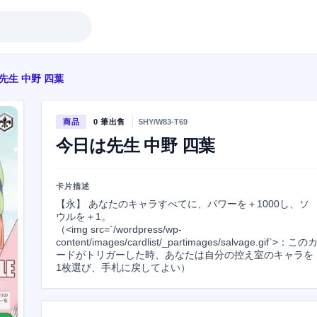
先生 中野 四葉
商品
0 筆出售
5HY/W83-T69
今日は先生 中野 四葉
卡片描述
【永】 あなたのキャラすべてに、パワーを＋1000し、ソ
ウルを＋1。

（<img src=`/wordpress/wp-
content/images/cardlist/_partimages/salvage.gif`>：この
ードがトリガーした時、あなたは自分の控え室のキャラを
1枚選び、手札に戻してよい）