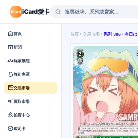
iCard愛卡
home
首頁
首頁
交易市場
系列 386
今日は
chevron_right
chevron_right
chevron_right
newspaper
新聞
groups
玩家動態
style
牌組專區
storefront
交易市場
campaign
買取市場
gavel
拍賣中心
verified
鑑定卡