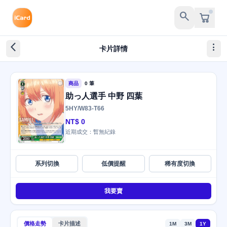
search
arrow_back_ios_new
more_vert
卡片詳情
商品
0 筆
助っ人選手 中野 四葉
5HY/W83-T66
NT$ 0
近期成交：暫無紀錄
系列切換
低價提醒
稀有度切換
我要賣
價格走勢
卡片描述
1M
3M
1Y