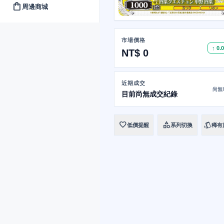
shopping_bag
周邊商城
市場價格
↑ 0.
NT$ 0
近期成交
尚無
目前尚無成交紀錄
favorite
category
style
低價提醒
系列切換
稀有