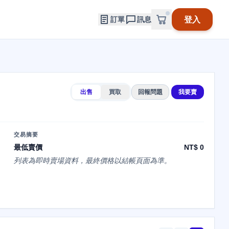
登入
訂單
訊息
出售
買取
回報問題
我要賣
交易摘要
最低賣價
NT$ 0
列表為即時賣場資料，最終價格以結帳頁面為準。