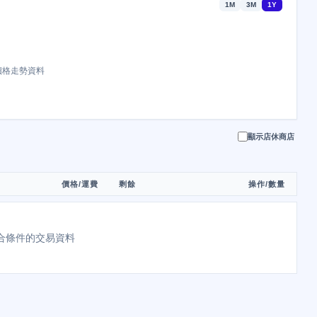
1M
3M
1Y
價格走勢資料
顯示店休商店
價格/運費
剩餘
操作/數量
合條件的交易資料