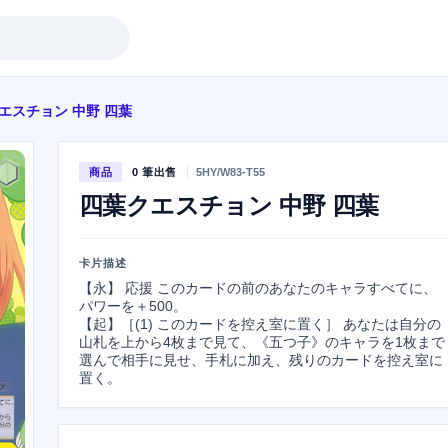
エスチョン 中野 四葉
商品
0 筆出售
5HY/W83-T55
四葉クエスチョン 中野 四葉
卡片描述
【永】 応援 このカードの前のあなたのキャラすべてに、
パワーを＋500。

【起】［(1) このカードを控え室に置く］ あなたは自分の
山札を上から4枚まで見て、《五つ子》のキャラを1枚まで
選んで相手に見せ、手札に加え、残りのカードを控え室に
置く。