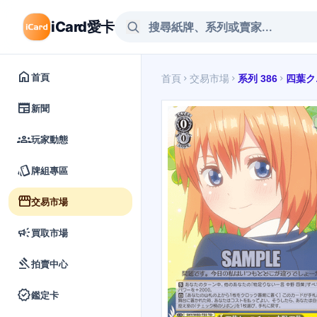
iCard愛卡
home
首頁
首頁
交易市場
系列 386
四葉ク
chevron_right
chevron_right
chevron_right
newspaper
新聞
groups
玩家動態
style
牌組專區
storefront
交易市場
campaign
買取市場
gavel
拍賣中心
verified
鑑定卡