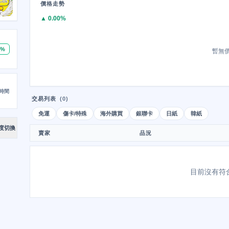
價格走勢
▲ 0.00%
0%
暫無
時間
交易列表
(0)
免運
傷卡/特殊
海外購買
銀聯卡
日紙
韓紙
度切換
賣家
品況
目前沒有符