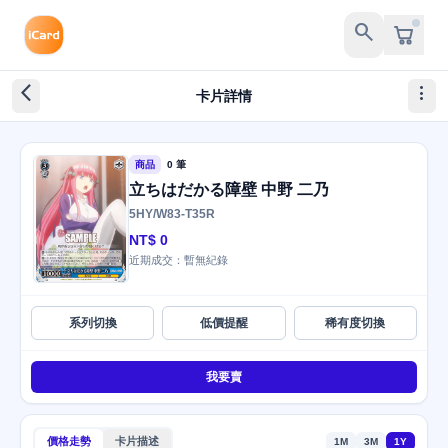
search
arrow_back_ios_new
more_vert
卡片詳情
商品
0 筆
立ちはだかる障壁 中野 二乃
5HY/W83-T35R
NT$ 0
近期成交：暫無紀錄
系列切換
低價提醒
稀有度切換
我要賣
價格走勢
卡片描述
1M
3M
1Y