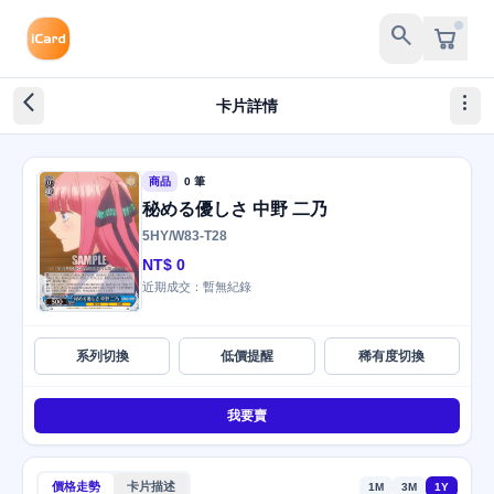
search
arrow_back_ios_new
more_vert
卡片詳情
商品
0 筆
秘める優しさ 中野 二乃
5HY/W83-T28
NT$ 0
近期成交：暫無紀錄
系列切換
低價提醒
稀有度切換
我要賣
價格走勢
卡片描述
1M
3M
1Y