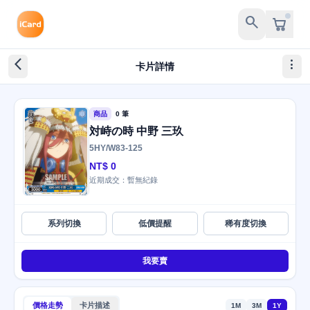
search
arrow_back_ios_new
more_vert
卡片詳情
商品
0 筆
対峙の時 中野 三玖
5HY/W83-125
NT$ 0
近期成交：暫無紀錄
系列切換
低價提醒
稀有度切換
我要賣
價格走勢
卡片描述
1M
3M
1Y