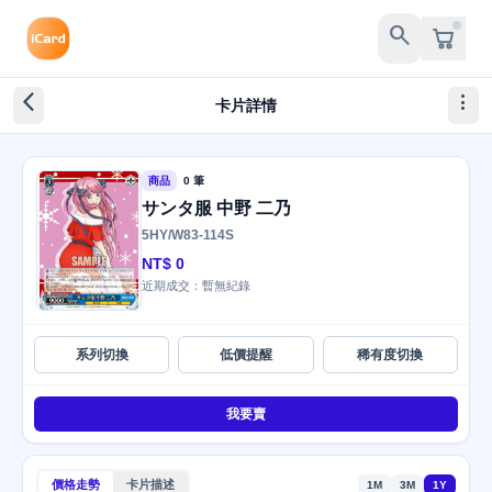
search
arrow_back_ios_new
more_vert
卡片詳情
商品
0 筆
サンタ服 中野 二乃
5HY/W83-114S
NT$ 0
近期成交：暫無紀錄
系列切換
低價提醒
稀有度切換
我要賣
價格走勢
卡片描述
1M
3M
1Y