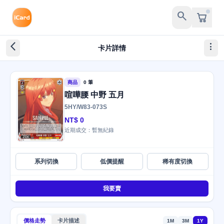
search
arrow_back_ios_new
more_vert
卡片詳情
商品
0 筆
喧嘩腰 中野 五月
5HY/W83-073S
NT$ 0
近期成交：暫無紀錄
系列切換
低價提醒
稀有度切換
我要賣
價格走勢
卡片描述
1M
3M
1Y