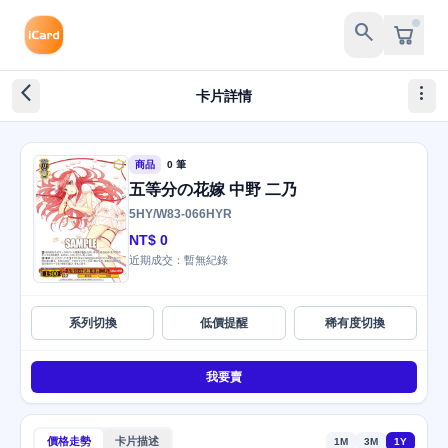
search
arrow_back_ios_new
more_vert
卡片詳情
商品
0 筆
五等分の花嫁 中野 二乃
5HY/W83-066HYR
NT$ 0
近期成交：暫無紀錄
系列切換
低價提醒
稀有度切換
我要賣
價格走勢
卡片描述
1M
3M
1Y