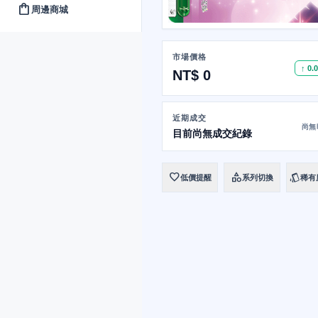
shopping_bag
周邊商城
市場價格
↑ 0.
NT$ 0
近期成交
尚無
目前尚無成交紀錄
favorite
category
style
低價提醒
系列切換
稀有