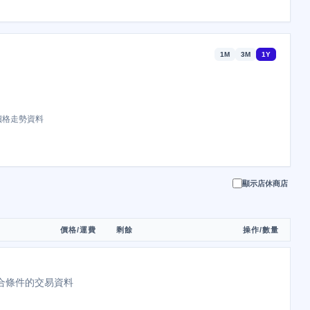
1M
3M
1Y
價格走勢資料
顯示店休商店
價格/運費
剩餘
操作/數量
合條件的交易資料