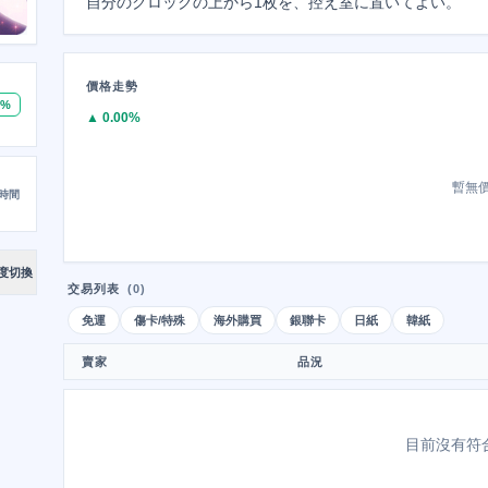
自分のクロックの上から1枚を、控え室に置いてよい。
價格走勢
0%
▲ 0.00%
暫無
時間
度切換
交易列表
(0)
免運
傷卡/特殊
海外購買
銀聯卡
日紙
韓紙
賣家
品況
目前沒有符