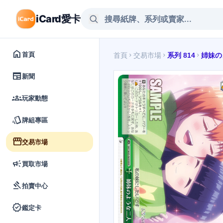
iCard愛卡
home
首頁
首頁
交易市場
系列 814
姉妹の
chevron_right
chevron_right
chevron_right
newspaper
新聞
groups
玩家動態
style
牌組專區
storefront
交易市場
campaign
買取市場
gavel
拍賣中心
verified
鑑定卡