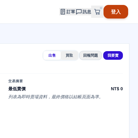
登入
訂單
訊息
出售
買取
回報問題
我要賣
交易摘要
最低賣價
NT$ 0
列表為即時賣場資料，最終價格以結帳頁面為準。