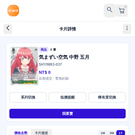
search
arrow_back_ios_new
more_vert
卡片詳情
商品
0 筆
気まずい空気 中野 五月
5HY/W83-037
NT$ 0
近期成交：暫無紀錄
系列切換
低價提醒
稀有度切換
我要賣
價格走勢
卡片描述
1M
3M
1Y