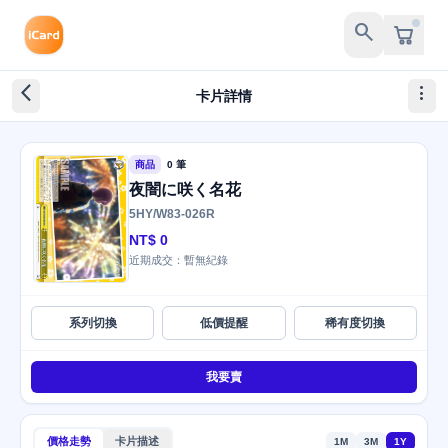
search
arrow_back_ios_new
more_vert
卡片詳情
商品
0 筆
夜闇に咲く名花
5HY/W83-026R
NT$ 0
近期成交：暫無紀錄
系列切換
低價提醒
稀有度切換
我要賣
價格走勢
卡片描述
1M
3M
1Y