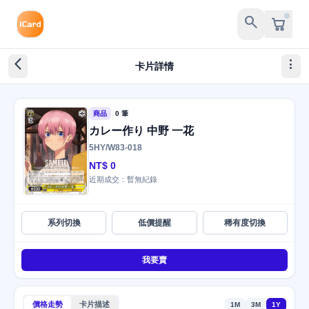
search
arrow_back_ios_new
more_vert
卡片詳情
商品
0 筆
カレー作り 中野 一花
5HY/W83-018
NT$ 0
近期成交：暫無紀錄
系列切換
低價提醒
稀有度切換
我要賣
價格走勢
卡片描述
1M
3M
1Y