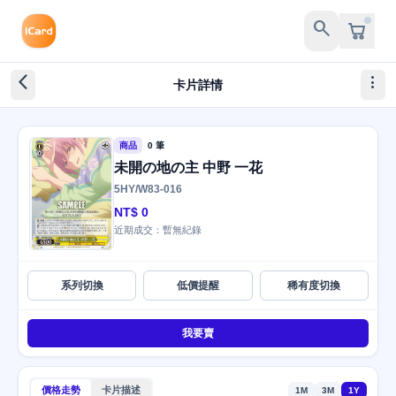
search
arrow_back_ios_new
more_vert
卡片詳情
商品
0 筆
未開の地の主 中野 一花
5HY/W83-016
NT$ 0
近期成交：暫無紀錄
系列切換
低價提醒
稀有度切換
我要賣
價格走勢
卡片描述
1M
3M
1Y