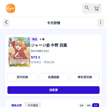
search
arrow_back_ios_new
more_vert
卡片詳情
商品
0 筆
ジャージ姿 中野 四葉
5HY/W83-011
NT$ 0
近期成交：暫無紀錄
系列切換
低價提醒
稀有度切換
我要賣
價格走勢
卡片描述
1M
3M
1Y