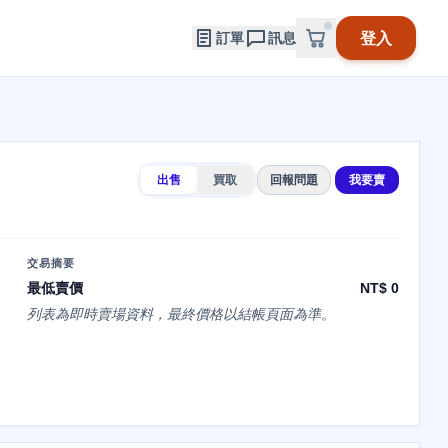
登入
訂單
訊息
出售
買取
回報問題
我要賣
交易摘要
最低賣價
NT$ 0
列表為即時賣場資料，最終價格以結帳頁面為準。