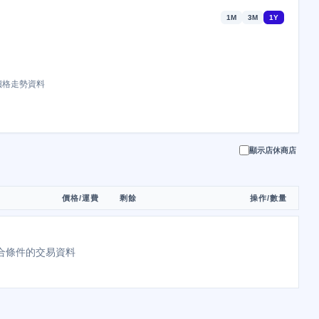
1M
3M
1Y
價格走勢資料
顯示店休商店
價格/運費
剩餘
操作/數量
合條件的交易資料