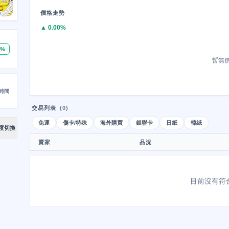
價格走勢
▲ 0.00%
0%
暫無
時間
交易列表
(0)
免運
傷卡/特殊
海外購買
銀聯卡
日紙
韓紙
度切換
賣家
品況
目前沒有符