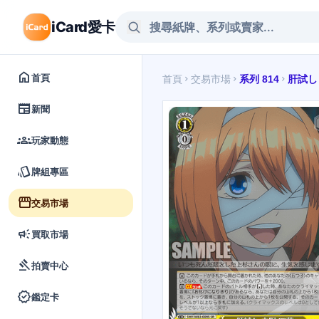
iCard愛卡
home
首頁
首頁
交易市場
系列 814
肝試し
chevron_right
chevron_right
chevron_right
newspaper
新聞
groups
玩家動態
style
牌組專區
storefront
交易市場
campaign
買取市場
gavel
拍賣中心
verified
鑑定卡