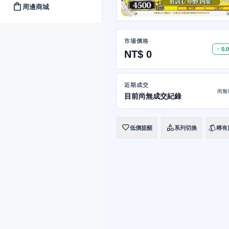
shopping_bag
周邊商城
市場價格
↑ 0.
NT$ 0
近期成交
尚無
目前尚無成交紀錄
favorite
category
style
低價提醒
系列切換
稀有