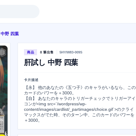
 中野 四葉
商品
0 筆出售
5HY/W83-009S
肝試し 中野 四葉
卡片描述
【永】 他のあなたの《五つ子》のキャラがいるなら、この
カードのパワーを＋3000。

【自】 あなたのキャラのトリガーチェックでトリガーアイ
コンが<img src=`/wordpress/wp-
content/images/cardlist/_partimages/choice.gif`>のクライ
マックスがでた時、そのターン中、このカードのパワーを
＋3000。