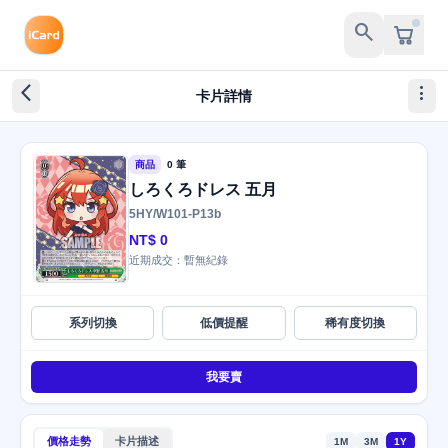
search
arrow_back_ios_new
more_vert
卡片詳情
商品
0 筆
しろくろドレス 五月
5HY/W101-P13b
NT$ 0
近期成交：暫無紀錄
系列切換
低價提醒
稀有度切換
我要賣
價格走勢
卡片描述
1M
3M
1Y