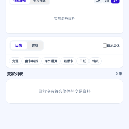
價格走勢
卡片描述
1M
3M
1Y
暫無走勢資料
出售
買取
顯示店休
免運
傷卡/特殊
海外購買
銀聯卡
日紙
韓紙
賣家列表
0 筆
目前沒有符合條件的交易資料