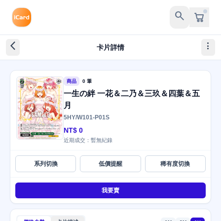
search
arrow_back_ios_new
more_vert
卡片詳情
商品
0 筆
一生の絆 一花＆二乃＆三玖＆四葉＆五
月
5HY/W101-P01S
NT$ 0
近期成交：暫無紀錄
系列切換
低價提醒
稀有度切換
我要賣