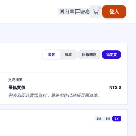
登入
訂單
訊息
出售
買取
回報問題
我要賣
交易摘要
最低賣價
NT$ 0
列表為即時賣場資料，最終價格以結帳頁面為準。
1M
3M
1Y