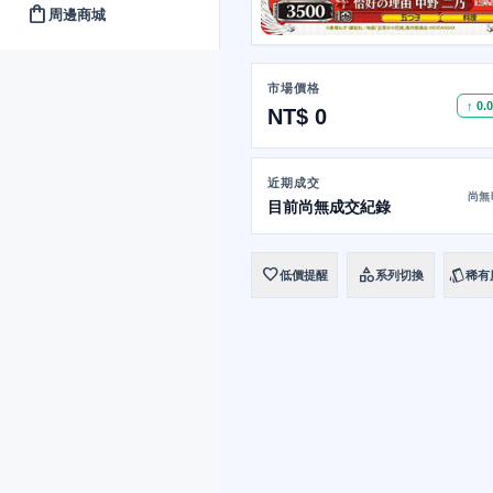
shopping_bag
周邊商城
市場價格
↑ 0.
NT$ 0
近期成交
尚無
目前尚無成交紀錄
favorite
category
style
低價提醒
系列切換
稀有