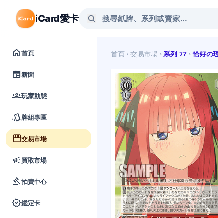
iCard愛卡
home
首頁
首頁
交易市場
系列 77
恰好の理
chevron_right
chevron_right
chevron_right
newspaper
新聞
groups
玩家動態
style
牌組專區
storefront
交易市場
campaign
買取市場
gavel
拍賣中心
verified
鑑定卡