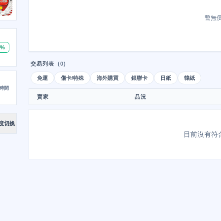
暫無
0%
交易列表
(0)
免運
傷卡/特殊
海外購買
銀聯卡
日紙
韓紙
時間
賣家
品況
度切換
目前沒有符