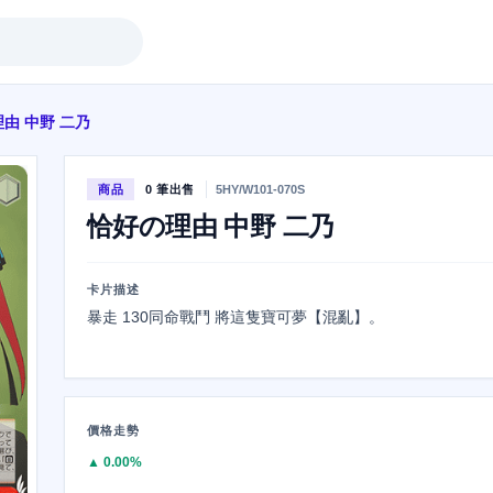
由 中野 二乃
商品
0 筆出售
5HY/W101-070S
恰好の理由 中野 二乃
卡片描述
暴走 130同命戰鬥 將這隻寶可夢【混亂】。
價格走勢
▲ 0.00%